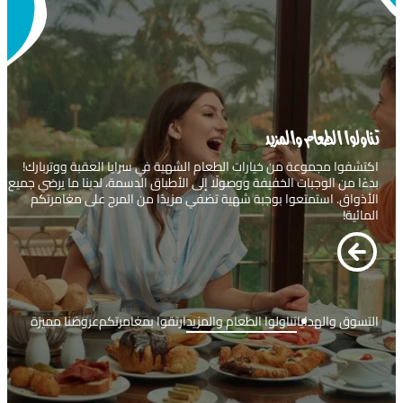
ارتقوا بمغامرتكم
ارتقوا بزيارتكم إلى سرايا العقبة ووتربارك مع تجاربنا الحصرية! احجزوا كابانا
خاصة للتمتع بأقصى درجات الراحة، واسترخوا بأناقة في المجلس، أو اختبروا
مغامرة الواقع الافتراضي المبتكرة لقضاء يوم لا يُنسى. اجعلوا زيارتكم
للحديقة المائية فريدة من نوعها!
التسوق والهدايا
تناولوا الطعام والمزيد
ارتقوا بمغامرتكم
عروضنا مميزة