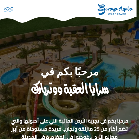
تجاوز إلى المحتوى الرئيسي
مرحبًا بكم في
سرايا العقبة ووتربارك
مرحبًا بكم في تجربة الأردن المائية اللي على أصولها والتي
تضم أكثر من 25 منزلقة وتجارب فريدة مستوحاة من أبرز
معالم الأردن. غوصوا في المغامرة في المدينة